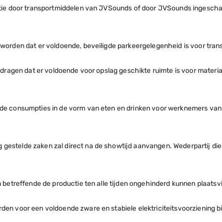
ocatie door transportmiddelen van JVSounds of door JVSounds ingesc
en worden dat er voldoende, beveiligde parkeergelegenheid is voor t
te dragen dat er voldoende voor opslag geschikte ruimte is voor mate
oende consumpties in de vorm van eten en drinken voor werknemers v
gestelde zaken zal direct na de showtijd aanvangen. Wederpartij die
en betreffende de productie ten alle tijden ongehinderd kunnen plaats
den voor een voldoende zware en stabiele elektriciteitsvoorziening b