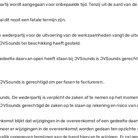
ij wordt aangegaan voor onbepaalde tijd. Tenzij uit de aard van de
 dit nooit een fatale termijn zijn.
e wederpartij voor de uitvoering van de werkzaamheden vangt de uit
an JVSounds ter beschikking heeft gesteld.
gedeelte daarvan open heeft staan bij JVSounds is JVSounds gerechti
 JVSounds is gerechtigd om per fasen te factureren..
ounds. De wederpartij is verplicht de zaken af te nemen op het mome
 is JVSounds gerechtigd de zaken op te slaan op rekening en risico van
omst blijkt dat wijzigingen in de overeenkomst of een gedeelte daarva
er er wijzigingen in de overeenkomst worden gedaan ten opzichte va
lijk opgegeven termijnen aan de hand hiervan te wijzigen. Er zal ge